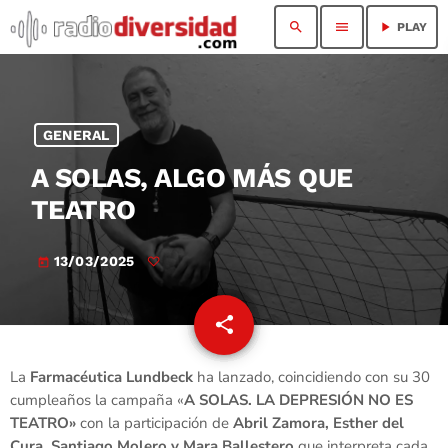
search
menu
play_arrow
PLAY
GENERAL
A SOLAS, ALGO MÁS QUE
TEATRO
13/03/2025
today
share
email
La
Farmacéutica Lundbeck
ha lanzado, coincidiendo con su 30
cumpleaños la campaña «
A SOLAS. LA DEPRESIÓN NO ES
TEATRO»
con la participación de
Abril Zamora, Esther del
Cura, Santiago Molero y Mara Ballestero
que interpreta cada