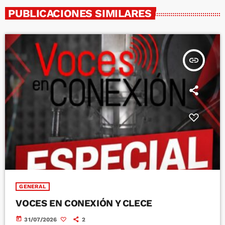
PUBLICACIONES SIMILARES
insert_link
GENERAL
VOCES EN CONEXIÓN Y CLECE
today
31/07/2026
2