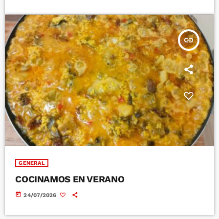
insert_link
GENERAL
COCINAMOS EN VERANO
today
24/07/2026