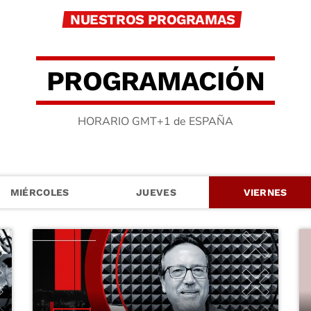
NUESTROS PROGRAMAS
P
R
O
G
R
A
M
A
C
I
Ó
N
HORARIO GMT+1 de ESPAÑA
MIÉRCOLES
JUEVES
VIERNES