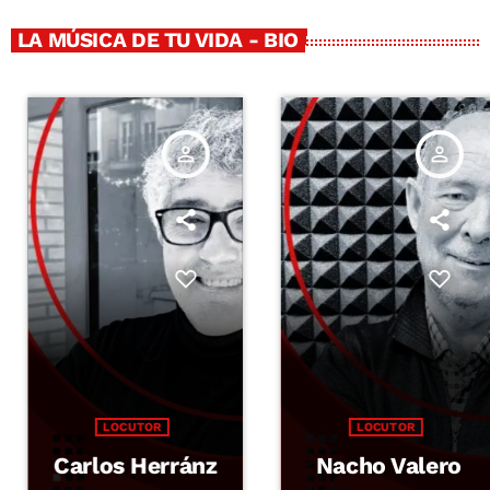
LA MÚSICA DE TU VIDA - BIO
person_outline
person_outline
LOCUTOR
LOCUTOR
Carlos Herránz
Nacho Valero