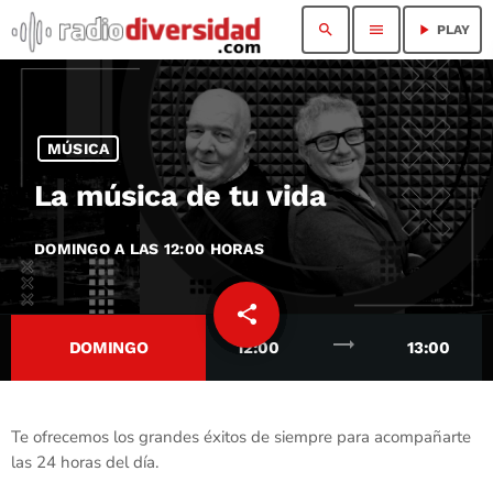
search
menu
play_arrow
PLAY
MÚSICA
La música de tu vida
DOMINGO A LAS 12:00 HORAS
share
email
trending_flat
DOMINGO
12:00
13:00
Te ofrecemos los grandes éxitos de siempre para acompañarte
las 24 horas del día.