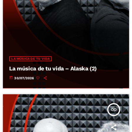
LA MÚSICA DE TU VIDA
La música de tu vida – Alaska (2)
today
30/07/2026
insert_link