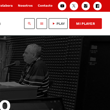
Colabora
Nosotros
Contacto
t
search
menu
play_arrow
PLAY
MI PLAYER
IO