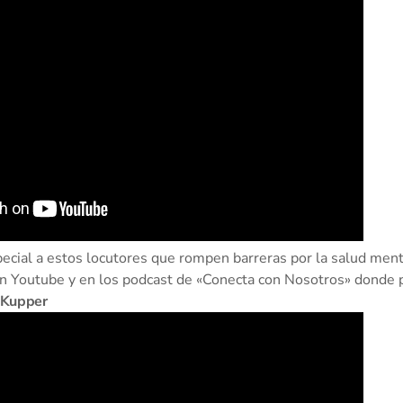
cial a estos locutores que rompen barreras por la salud menta
 Youtube y en los podcast de «Conecta con Nosotros» donde par
 Kupper