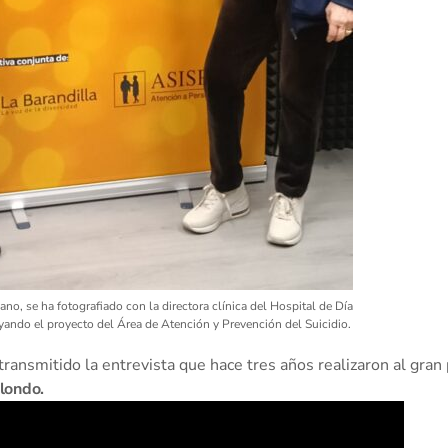
ano, se ha fotografiado con la directora clínica del Hospital de Día
ando el proyecto del Área de Atención y Prevención del Suicidio.
ansmitido la entrevista que hace tres años realizaron al gran 
ilondo.