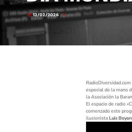
13/02/2026
today
RadioDiversidad.com h
especial de la mano d
la Asociación la Baran
El espacio de radio «
comenzado este progra
ilusionista
Luis Boyan