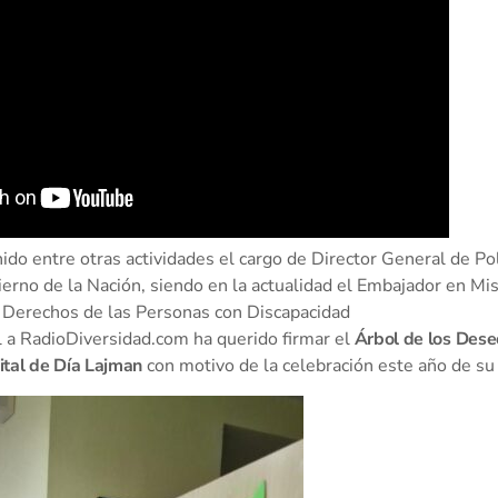
ido entre otras actividades el cargo de Director General de Pol
erno de la Nación, siendo en la actualidad el Embajador en Mis
 Derechos de las Personas con Discapacidad
al a RadioDiversidad.com ha querido firmar el
Árbol de los Dese
tal de Día Lajman
con motivo de la celebración este año de su 