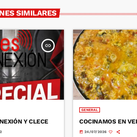
NES SIMILARES
insert_link
GENERAL
NEXIÓN Y CLECE
COCINAMOS EN V
2
24/07/2026
today