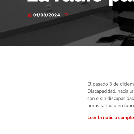
01/08/2024
today
El pasado 3 de diciem
Discapacidad, nacía l
con o sin discapacida
horas la radio en fun
Leer la noticia compl