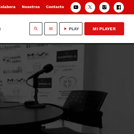
Colabora
Nosotros
Contacto
t
search
menu
play_arrow
PLAY
MI PLAYER