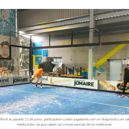
 Rock el pasado 11 de junio, participaron cuatro jugadores con un diagnóstico en s
medicación, ya que saben las consecuencias de no medicarse.