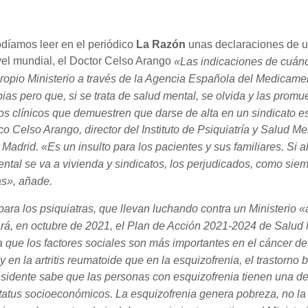
díamos leer en el periódico
La Razón
unas declaraciones de u
vel mundial, el Doctor Celso Arango
«Las indicaciones de cuánd
propio Ministerio a través de la Agencia Española del Medicamen
pias pero que, si se trata de salud mental, se olvida y las pro
os clínicos que demuestren que darse de alta en un sindicato e
co Celso Arango, director del Instituto de Psiquiatría y Salud Me
adrid. «Es un insulto para los pacientes y sus familiares. Si al 
ntal se va a vivienda y sindicatos, los perjudicados, como siem
as», añade.
ara los psiquiatras, que llevan luchando contra un Ministerio «
rá, en octubre de 2021, el Plan de Acción 2021-2024 de Salud 
a que los factores sociales son más importantes en el cáncer de
 en la artritis reumatoide que en la esquizofrenia, el trastorno b
sidente sabe que las personas con esquizofrenia tienen una de
atus socioeconómicos. La esquizofrenia genera pobreza, no la p