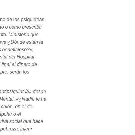
no de los psiquiatras
o o cómo prescribir
to. Ministerio que
mueve ¿Dónde están la
s beneficioso?»,
ntal del Hospital
final el dinero de
pre, serán los
antipsiquiatría» desde
Mental. «¿Nadie le ha
 colon, en el de
ipolar o el
riva social que hace
obreza. Inferir