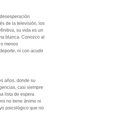
 desesperación
s de la televisión, los
initiva, su vida es un
arma blanca. Conozco al
s o menos
deporte, ni con acudir
es años, donde su
rgencias, casi siempre
na lista de espera
ero no tiene ánimo ni
oyo psicológico que no