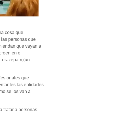
tra cosa que
n las personas que
comiendan que vayan a
creen en el
e Lorazepam,(un
ofesionales que
ntantes las entidades
mo se los van a
a tratar a personas