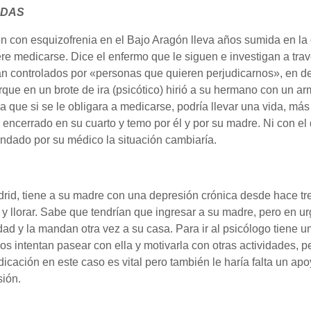
ADAS
n con esquizofrenia en el Bajo Aragón lleva años sumida en la
re medicarse. Dice el enfermo que le siguen e investigan a travé
án controlados por «personas que quieren perjudicarnos», en def
orque en un brote de ira (psicótico) hirió a su hermano con un 
a que si se le obligara a medicarse, podría llevar una vida, má
 encerrado en su cuarto y temo por él y por su madre. Ni con el 
ndado por su médico la situación cambiaría.
id, tiene a su madre con una depresión crónica desde hace tr
r y llorar. Sabe que tendrían que ingresar a su madre, pero en u
ad y la mandan otra vez a su casa. Para ir al psicólogo tiene u
os intentan pasear con ella y motivarla con otras actividades, p
icación en este caso es vital pero también le haría falta un ap
sión.