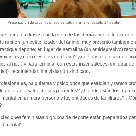
Presentación de la comisionado de salud mental el pasado 17 de abril.
que juegan a dioses con la vida de los demás, no se le ocurre o
e rubifen (un estabilizador del ánimo, muy prescrito también e
ractique deporte; en lugar de sertralina (un antidepresivo) re
eministas ¿cómo, esto es una coña? ¿qué pasa con los que no 
s al río… y para terminar con estas insensateces, en lugar d
ad) recomiendan ir a visitar un sindicato.
fesionales, psiquiatras y psicólogos que estudian y tantos pr
e mejorar la salud de sus pacientes? ¿Donde están los represe
 mental en primera persona y las entidades de familiares? ¿Có
?
ciaciones feministas o grupos de deporte están preparados par
ud mental?