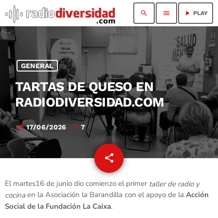
search
menu
play_arrow
PLAY
GENERAL
TARTAS DE QUESO EN
RADIODIVERSIDAD.COM
17/06/2026
7
today
share
email
7
El martes16 de junio dio comienzo el primer
taller de radio y
en la Asociación la Barandilla con el apoyo de la
Acción
cocina
Social de la Fundación La Caixa
.