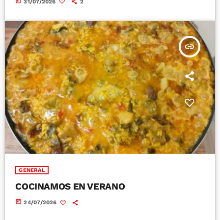
today
31/07/2026
2
insert_link
GENERAL
COCINAMOS EN VERANO
today
24/07/2026