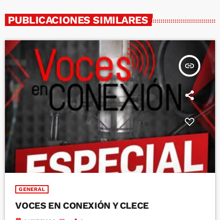
PUBLICACIONES SIMILARES
insert_link
GENERAL
VOCES EN CONEXIÓN Y CLECE