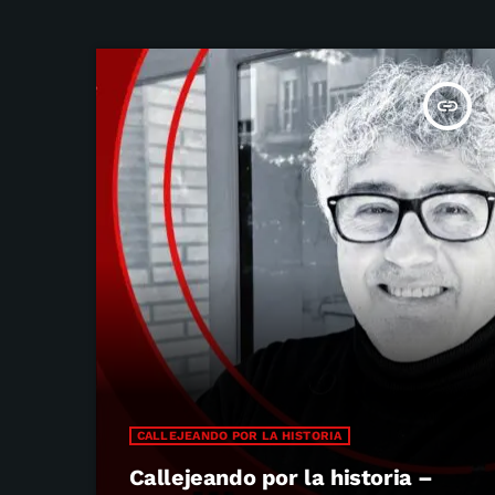
insert_link
CALLEJEANDO POR LA HISTORIA
Callejeando por la historia –