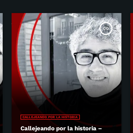
insert_link
CALLEJEANDO POR LA HISTORIA
Callejeando por la historia –