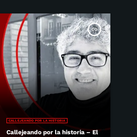
insert_link
CALLEJEANDO POR LA HISTORIA
Callejeando por la historia – El