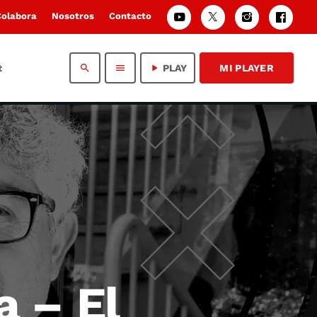
Colabora
Nosotros
Contacto
t
search
menu
play_arrow
PLAY
MI PLAYER
a – El