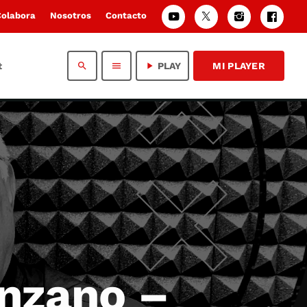
Colabora
Nosotros
Contacto
t
search
menu
play_arrow
PLAY
MI PLAYER
anzano –