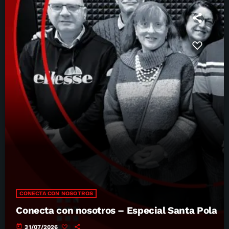
CONECTA CON NOSOTROS
Conecta con nosotros – Especial Santa Pola
today
31/07/2026