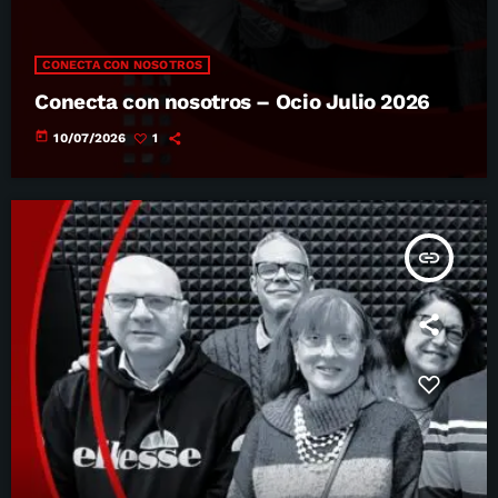
CONECTA CON NOSOTROS
Conecta con nosotros – Ocio Julio 2026
today
10/07/2026
1
insert_link