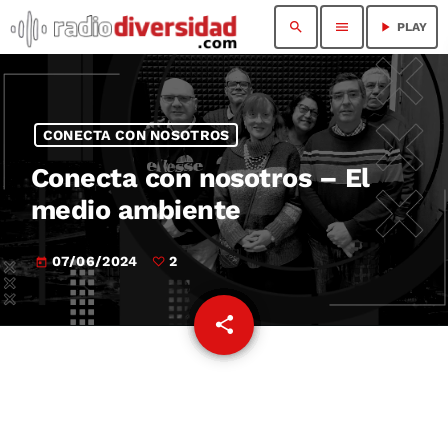
search
menu
play_arrow
PLAY
CONECTA CON NOSOTROS
Conecta con nosotros – El
medio ambiente
07/06/2024
2
today
share
email
2