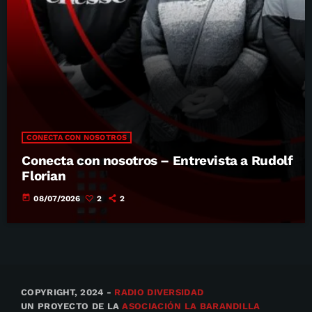
CONECTA CON NOSOTROS
Conecta con nosotros – Entrevista a Rudolf
Florian
today
08/07/2026
2
2
COPYRIGHT, 2024 -
RADIO DIVERSIDAD
UN PROYECTO DE LA
ASOCIACIÓN LA BARANDILLA