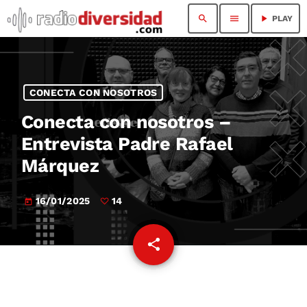
search
menu
play_arrow
PLAY
CONECTA CON NOSOTROS
Conecta con nosotros –
Entrevista Padre Rafael
Márquez
16/01/2025
14
today
share
email
14