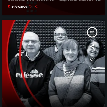
today
31/07/2026
insert_link