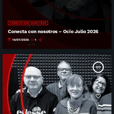
CONECTA CON NOSOTROS
Conecta con nosotros – Ocio Julio 2026
today
10/07/2026
1
insert_link