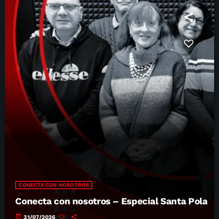
CONECTA CON NOSOTROS
Conecta con nosotros – Especial Santa Pola
today
31/07/2026