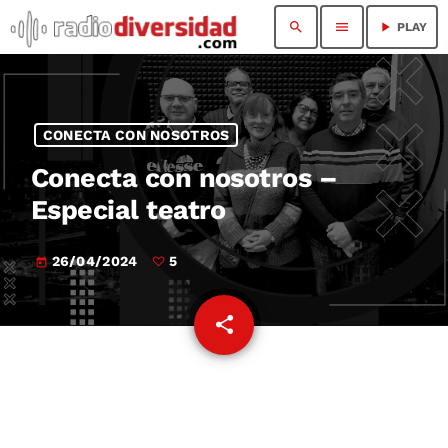
search
menu
play_arrow
PLAY
CONECTA CON NOSOTROS
Conecta con nosotros –
Especial teatro
26/04/2024
5
today
share
email
5