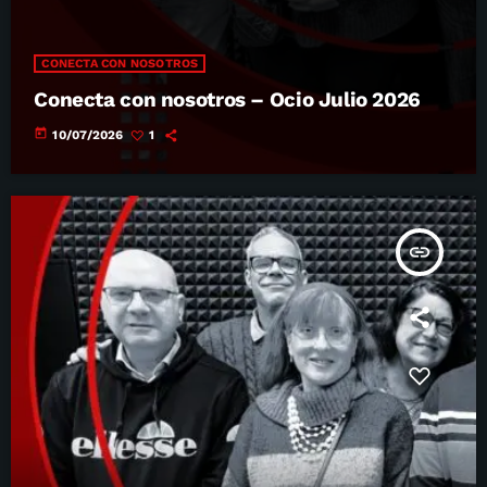
CONECTA CON NOSOTROS
Conecta con nosotros – Ocio Julio 2026
today
10/07/2026
1
insert_link