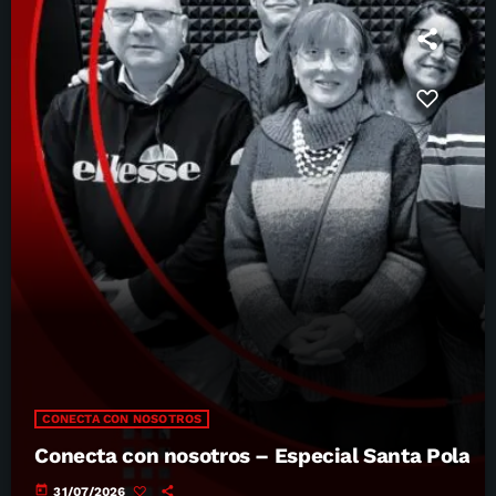
CONECTA CON NOSOTROS
Conecta con nosotros – Especial Santa Pola
today
31/07/2026