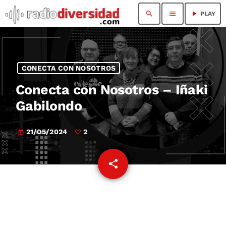
search
menu
play_arrow
PLAY
CONECTA CON NOSOTROS
Conecta con Nosotros – Iñaki
Gabilondo
21/05/2024
2
today
share
email
2