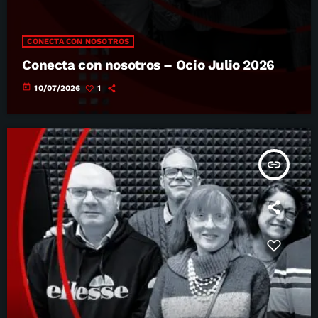
CONECTA CON NOSOTROS
Conecta con nosotros – Ocio Julio 2026
today
10/07/2026
1
insert_link