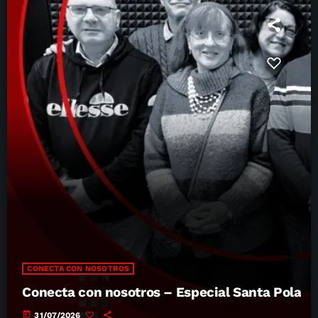
CONECTA CON NOSOTROS
Conecta con nosotros – Especial Santa Pola
today
31/07/2026