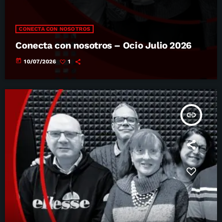
CONECTA CON NOSOTROS
Conecta con nosotros – Ocio Julio 2026
today
10/07/2026
1
insert_link