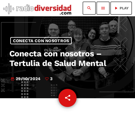
search
menu
play_arrow
PLAY
CONECTA CON NOSOTROS
Conecta con nosotros –
Tertulia de Salud Mental
29/10/2024
3
today
share
email
3