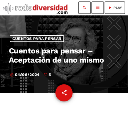
search
menu
play_arrow
PLAY
CUENTOS PARA PENSAR
Cuentos para pensar –
Aceptación de uno mismo
04/06/2024
5
today
share
email
5