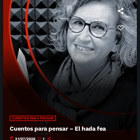
CUENTOS PARA PENSAR
Cuentos para pensar – El hada fea
today
31/07/2026
1