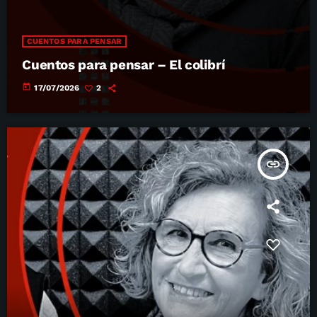
CUENTOS PARA PENSAR
Cuentos para pensar – El colibrí
today
17/07/2026
2
insert_link