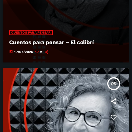
CUENTOS PARA PENSAR
Cuentos para pensar – El colibrí
today
17/07/2026
2
insert_link