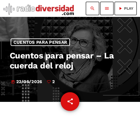
search
menu
play_arrow
PLAY
CUENTOS PARA PENSAR
Cuentos para pensar – La
cuerda del reloj
22/05/2026
2
today
share
email
2