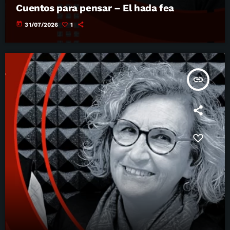
Cuentos para pensar – El hada fea
today
31/07/2026
1
insert_link