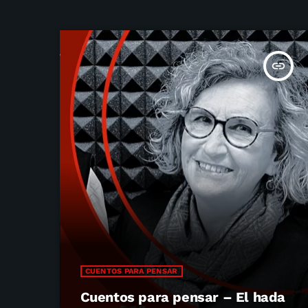
insert_link
CUENTOS PARA PENSAR
Cuentos para pensar – El hada