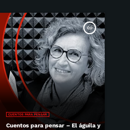
insert_link
CUENTOS PARA PENSAR
Cuentos para pensar – El águila y