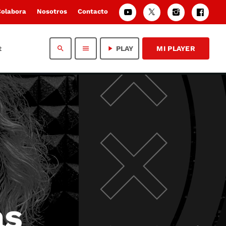
Colabora
Nosotros
Contacto
t
search
menu
play_arrow
PLAY
MI PLAYER
as