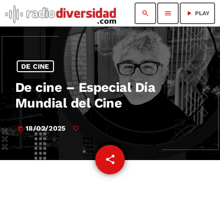
search
menu
play_arrow
PLAY
DE CINE
De cine – Especial Día
Mundial del Cine
18/02/2025
today
share
email