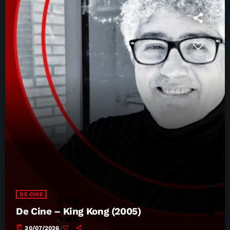
DE CINE
De Cine – King Kong (2005)
today
30/07/2026