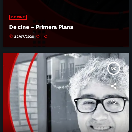
DE CINE
De cine – Primera Plana
today
22/07/2026
insert_link