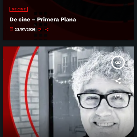
DE CINE
De cine – Primera Plana
today
22/07/2026
insert_link