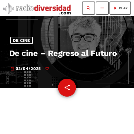
search
menu
play_arrow
PLAY
DE CINE
De cine – Regreso al Futuro
03/04/2025
today
share
email