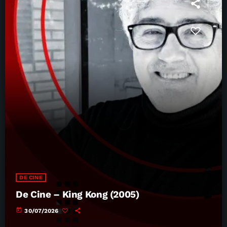
DE CINE
De Cine – King Kong (2005)
today
30/07/2026