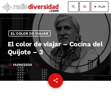
search
menu
play_arrow
PLAY
EL COLOR DE VIAJAR
El color de viajar – Cocina del
Quijote – 3
14/11/2024
today
share
email