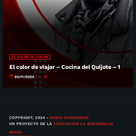
EL COLOR DE VIAJAR
El color de viajar – Cocina del Quijote – 1
today
05/11/2024
COPYRIGHT, 2024 -
RADIO DIVERSIDAD
UN PROYECTO DE LA
ASOCIACIÓN LA BARANDILLA
INICIO