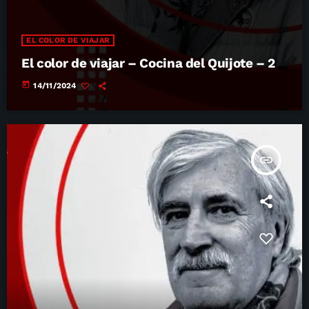
EL COLOR DE VIAJAR
El color de viajar – Cocina del Quijote – 2
today
14/11/2024
insert_link