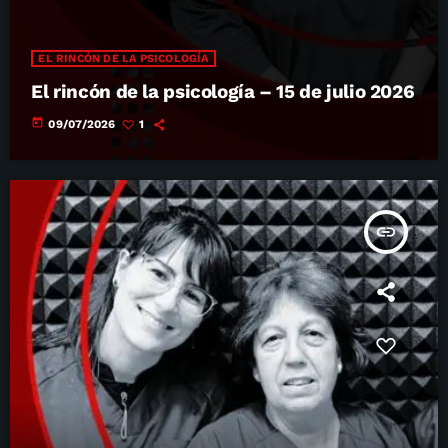
EL RINCÓN DE LA PSICOLOGÍA
El rincón de la psicología – 15 de julio 2026
today
09/07/2026
1
insert_link