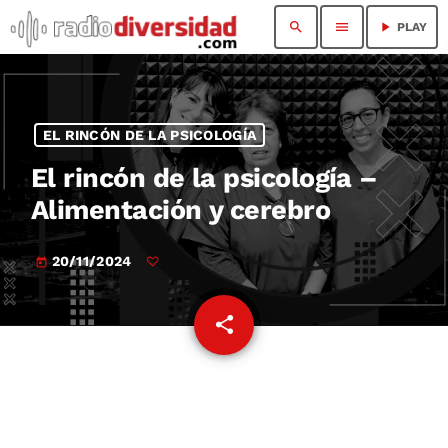
search
menu
play_arrow
PLAY
EL RINCÓN DE LA PSICOLOGÍA
El rincón de la psicología –
Alimentación y cerebro
20/11/2024
today
share
email