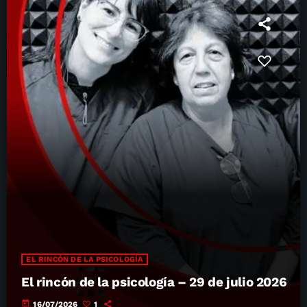
EL RINCÓN DE LA PSICOLOGÍA
El rincón de la psicología – 29 de julio 2026
today
16/07/2026
1