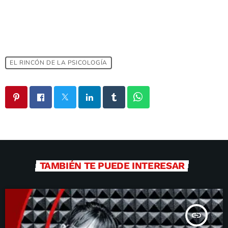
EL RINCÓN DE LA PSICOLOGÍA
TAMBIÉN TE PUEDE INTERESAR
insert_link