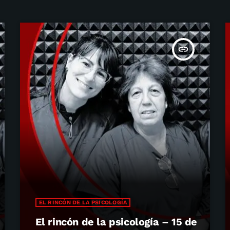
insert_link
EL RINCÓN DE LA PSICOLOGÍA
El rincón de la psicología – 15 de