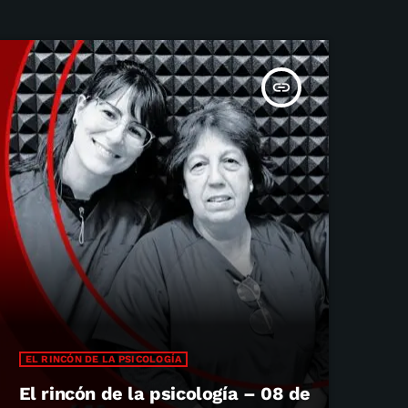
insert_link
EL RINCÓN DE LA PSICOLOGÍA
El rincón de la psicología – 08 de