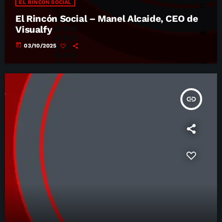
EL RINCÓN SOCIAL
El Rincón Social – Manel Alcaide, CEO de
Visualfy
today
03/10/2025
insert_link