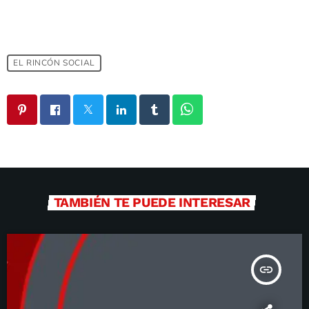
EL RINCÓN SOCIAL
TAMBIÉN TE PUEDE INTERESAR
insert_link