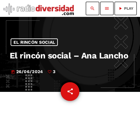
search
menu
play_arrow
PLAY
EL RINCÓN SOCIAL
El rincón social – Ana Lancho
26/06/2024
3
today
share
email
3