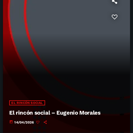
EL RINCÓN SOCIAL
El rincón social – Eugenio Morales
today
14/04/2026