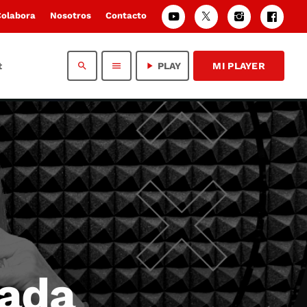
Colabora
Nosotros
Contacto
t
search
menu
play_arrow
PLAY
MI PLAYER
lada