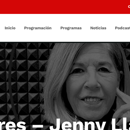
Inicio
Programación
Programas
Noticias
Podcas
res – Jenny L