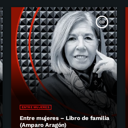
insert_link
ENTRE MUJERES
Entre mujeres – Libro de familia
(Amparo Aragón)