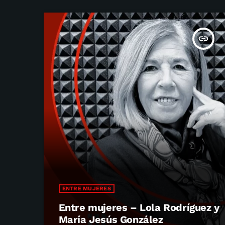
insert_link
ENTRE MUJERES
Entre mujeres – Lola Rodríguez y
María Jesús González