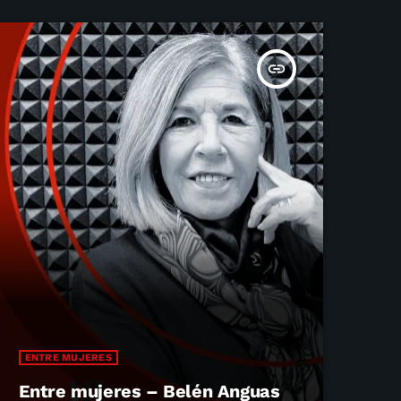
insert_link
ENTRE MUJERES
Entre mujeres – Belén Anguas