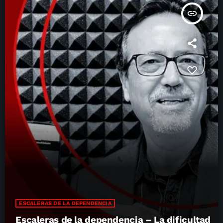
insert_link
ESCALERAS DE LA DEPENDENCIA
Escaleras de la dependencia – La dificultad