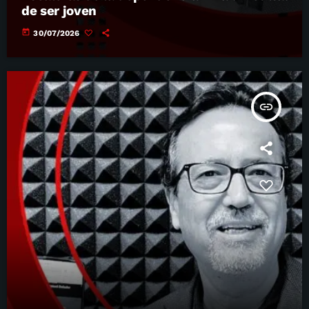
de ser joven
today
30/07/2026
insert_link