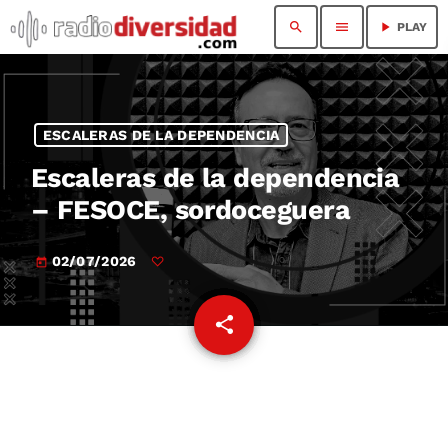
search
menu
play_arrow
PLAY
ESCALERAS DE LA DEPENDENCIA
Escaleras de la dependencia
– FESOCE, sordoceguera
02/07/2026
today
share
email