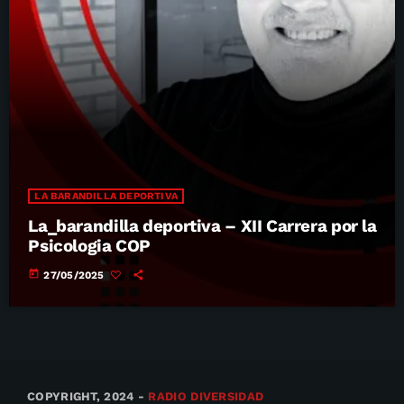
LA BARANDILLA DEPORTIVA
La_barandilla deportiva – XII Carrera por la
Psicologia COP
today
27/05/2025
COPYRIGHT, 2024 -
RADIO DIVERSIDAD