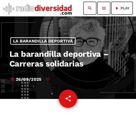
search
menu
play_arrow
PLAY
LA BARANDILLA DEPORTIVA
La barandilla deportiva –
Carreras solidarias
26/09/2025
today
share
email