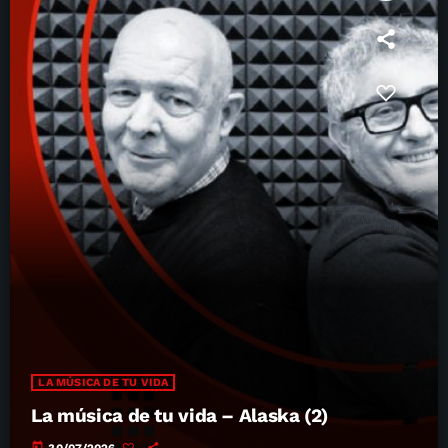
LA MÚSICA DE TU VIDA
La música de tu vida – Alaska (2)
today