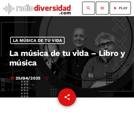
search
menu
play_arrow
PLAY
LA MÚSICA DE TU VIDA
La música de tu vida – Libro y
música
25/04/2025
today
share
email