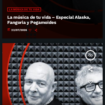
LA MÚSICA DE TU VIDA
La música de tu vida – Especial Alaska,
Fangoria y Pegamoides
today
22/07/2026
insert_link