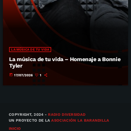
LA MÚSICA DE TU VIDA
La música de tu vida – Homenaje a Bonnie
Tyler
today
17/07/2026
1
COPYRIGHT, 2024 -
RADIO DIVERSIDAD
UN PROYECTO DE LA
ASOCIACIÓN LA BARANDILLA
INICIO