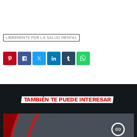
LIBREMENTE POR LA SALUD MENTAL
TAMBIÉN TE PUEDE INTERESAR
insert_link