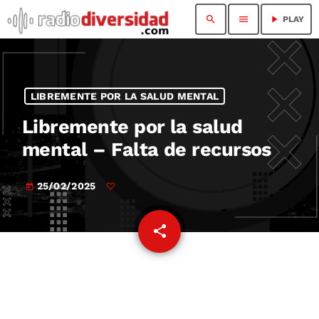
search
menu
play_arrow
PLAY
LIBREMENTE POR LA SALUD MENTAL
Libremente por la salud
mental – Falta de recursos
25/02/2025
today
share
email