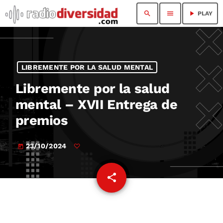
search
menu
play_arrow
PLAY
LIBREMENTE POR LA SALUD MENTAL
Libremente por la salud
mental – XVII Entrega de
premios
23/10/2024
today
share
email