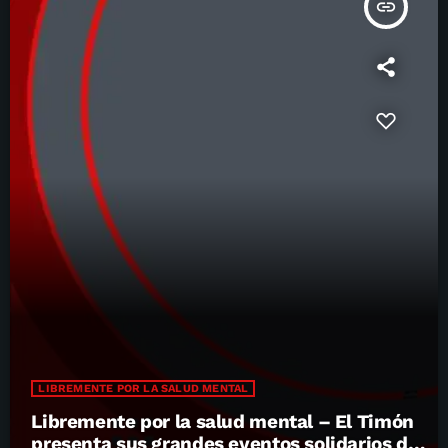
insert_link
LIBREMENTE POR LA SALUD MENTAL
Libremente por la salud mental – El Timón
presenta sus grandes eventos solidarios del