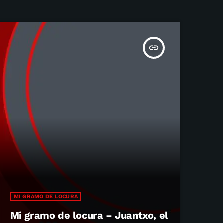
insert_link
MI GRAMO DE LOCURA
Mi gramo de locura – Juantxo, el