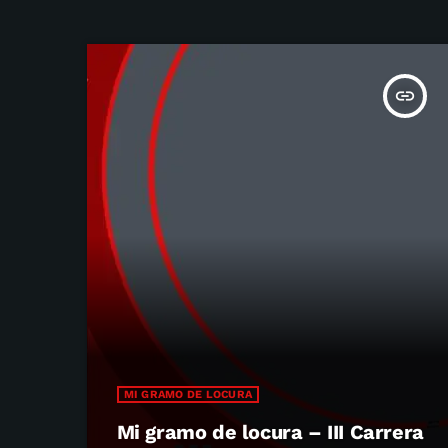
insert_link
MI GRAMO DE LOCURA
Mi gramo de locura – III Carrera