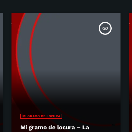
insert_link
MI GRAMO DE LOCURA
Mi gramo de locura – La