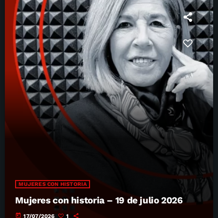
MUJERES CON HISTORIA
Mujeres con historia – 19 de julio 2026
today
17/07/2026
1