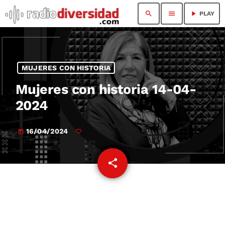
search
menu
play_arrow
PLAY
MUJERES CON HISTORIA
Mujeres con historia 14-04-
2024
16/04/2024
today
share
email