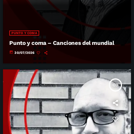
PUNTO Y COMA
Punto y coma – Canciones del mundial
today
30/07/2026
insert_link