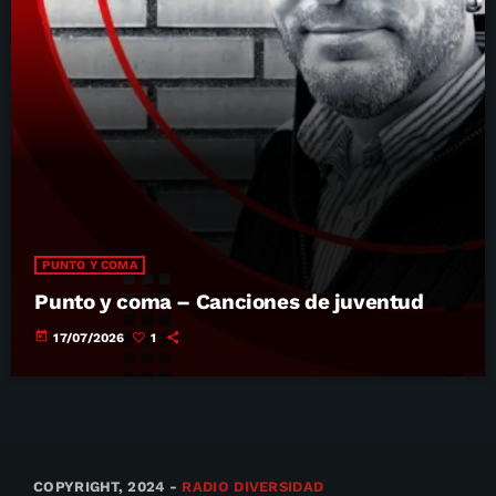
PUNTO Y COMA
Punto y coma – Canciones de juventud
today
17/07/2026
1
COPYRIGHT, 2024 -
RADIO DIVERSIDAD