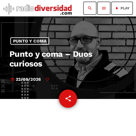
search
menu
play_arrow
PLAY
PUNTO Y COMA
Punto y coma – Duos
curiosos
22/05/2026
today
share
email