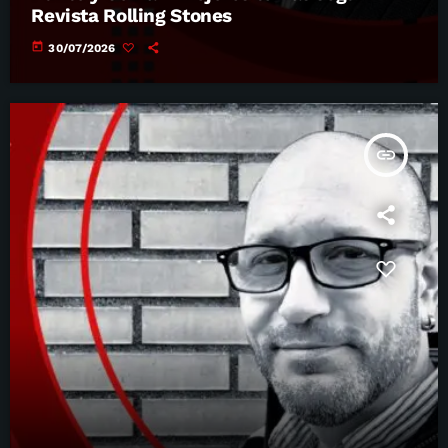
Revista Rolling Stones
today
30/07/2026
insert_link