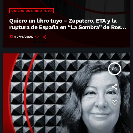
QUIERO UN LIBRO TUYO
Quiero un libro tuyo – Zapatero, ETA y la
ruptura de España en “La Sombra” de Rosa
Díez
today
27/11/2025
insert_link