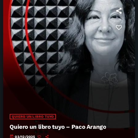
QUIERO UN LIBRO TUYO
Quiero un libro tuyo – Paco Arango
today
03/12/2025