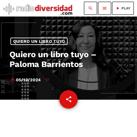
search
menu
play_arrow
PLAY
QUIERO UN LIBRO TUYO
Quiero un libro tuyo –
Paloma Barrientos
05/12/2024
today
share
email