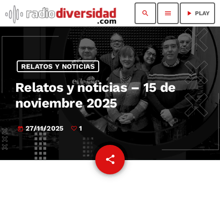
search
menu
play_arrow
PLAY
RELATOS Y NOTICIAS
Relatos y noticias – 15 de
noviembre 2025
27/11/2025
1
today
share
email
1