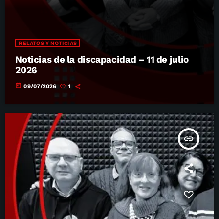
RELATOS Y NOTICIAS
Noticias de la discapacidad – 11 de julio
2026
today
09/07/2026
1
insert_link