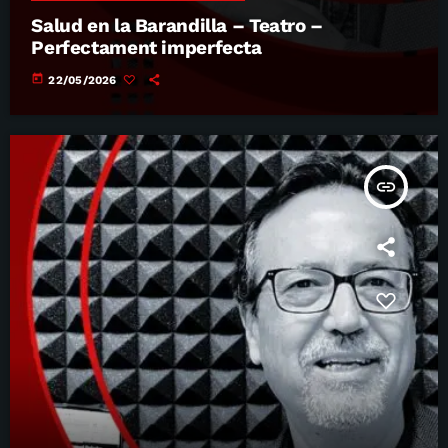
Salud en la Barandilla – Teatro –
Perfectament imperfecta
today
22/05/2026
insert_link