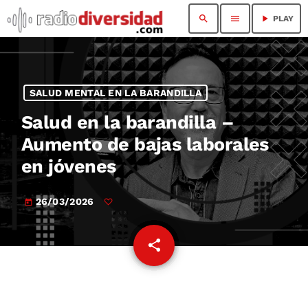
search
menu
play_arrow
PLAY
SALUD MENTAL EN LA BARANDILLA
Salud en la barandilla –
Aumento de bajas laborales
en jóvenes
26/03/2026
today
share
email