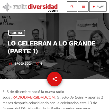
search
menu
play_arrow
PLAY
SOCIAL
LO CELEBRAN A LO GRANDE
(PARTE 1)
15/02/2024
4
today
share
email
4
El 3 de diciembre nació la nueva radio
social
RADIODIVERSIDAD.COM
,
la radio de todos,
y apenas 2
meses después coincidiendo con la celebración este 13 de
febrero del Día Mundial de la Radio, grandes personas