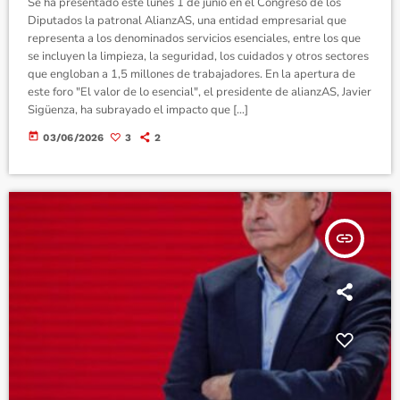
Se ha presentado este lunes 1 de junio en el Congreso de los
Diputados la patronal AlianzAS, una entidad empresarial que
representa a los denominados servicios esenciales, entre los que
se incluyen la limpieza, la seguridad, los cuidados y otros sectores
que engloban a 1,5 millones de trabajadores. En la apertura de
este foro "El valor de lo esencial", el presidente de alianzAS, Javier
Sigüenza, ha subrayado el impacto que […]
today
03/06/2026
3
2
insert_link