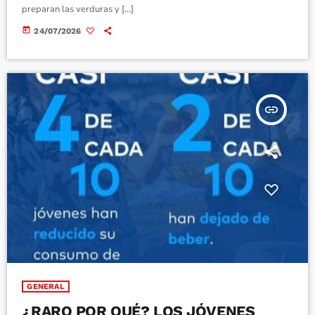
preparan las verduras y […]
today
24/07/2026
insert_link
GENERAL
¿RARO POR QUÉ? LOS JÓVENES