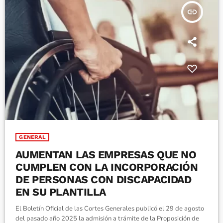
insert_link
GENERAL
AUMENTAN LAS EMPRESAS QUE NO
CUMPLEN CON LA INCORPORACIÓN
DE PERSONAS CON DISCAPACIDAD
EN SU PLANTILLA
El Boletín Oficial de las Cortes Generales publicó el 29 de agosto
del pasado año 2025 la admisión a trámite de la Proposición de