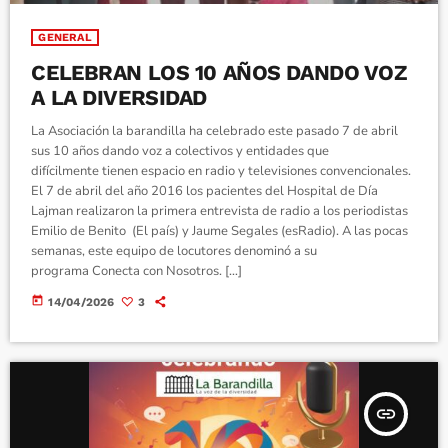
GENERAL
CELEBRAN LOS 10 AÑOS DANDO VOZ
A LA DIVERSIDAD
La Asociación la barandilla ha celebrado este pasado 7 de abril
sus 10 años dando voz a colectivos y entidades que
difícilmente tienen espacio en radio y televisiones convencionales.
El 7 de abril del año 2016 los pacientes del Hospital de Día
Lajman realizaron la primera entrevista de radio a los periodistas
Emilio de Benito (El país) y Jaume Segales (esRadio). A las pocas
semanas, este equipo de locutores denominó a su
programa Conecta con Nosotros. […]
today
14/04/2026
3
insert_link