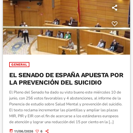
GENERAL
EL SENADO DE ESPAÑA APUESTA POR
LA PREVENCIÓN DEL SUICIDIO
El Pleno del Senado ha dado su visto bueno este miércoles 10 de
junio, con 256 votos favorables y 4 abstenciones, al informe de la
Ponencia de estudio sobre Salud Mental y prevención del suicidio.
El texto reclama incrementar las plantillas y ampliar las plazas
MIR, PIR y EIR con el fin de acercarse a los estándares europeos
de atención y lograr una reducción del 15 por ciento en la […]
today
11/06/2026
6