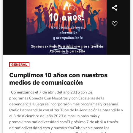
GENERAL
Cumplimos 10 años con nuestros
medios de comunicación
Comenzamos el 7 de abril del año 2016 con los
programas Conecta Con Nosotros y con Escaleras de la
dependencia. Luego se incorporaron más programas y creamos
Radio Labarandilla con el YouTube de la Asociación la barandilla y
el 3 de diciembre del año 2023 dimos un paso más y
promovimos radiodiversidad.comEl próximo 7 de abril a través
de radiodiversidad.com y nuestro YouTube van a pasar los