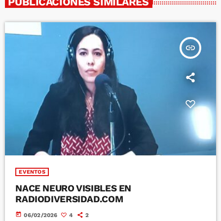
PUBLICACIONES SIMILARES
insert_link
EVENTOS
NACE NEURO VISIBLES EN
RADIODIVERSIDAD.COM
today
06/02/2026
4
2