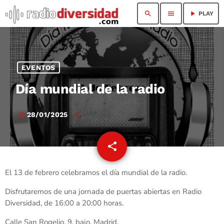
search
menu
play_arrow
PLAY
EVENTOS
Día mundial de la radio
28/01/2025
today
share
email
El 13 de febrero celebramos el día mundial de la radio.
Disfrutaremos de una jornada de puertas abiertas en Radio
Diversidad, de 16:00 a 20:00 horas.
Calle San Rogelio, 9, bajo. Madrid.