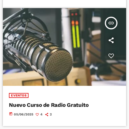
insert_link
EVENTOS
Nuevo Curso de Radio Gratuito
today
05/06/2025
4
2