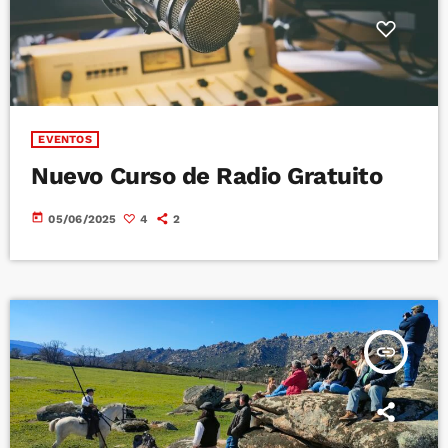
EVENTOS
Nuevo Curso de Radio Gratuito
today
05/06/2025
4
2
insert_link