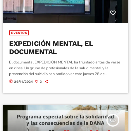
EVENTOS
EXPEDICIÓN MENTAL, EL
DOCUMENTAL
El documental EXPEDICIÓN MENTAL ha triunfado antes de verse
en cines. Un grupo de profesionales de la salud mental y la
prevención del suicidio han podido ver este jueves 28 de
noviembre en el salon de actos del Hospital de Día Lajman Salud
today
29/11/2024
3
Mental, un resumen de 8 minutos de este documental que recorre
el Camino de Santiago con personas que conocen el sufrimiento
humano. Todos han coincidido en querer ver el […]
insert_link