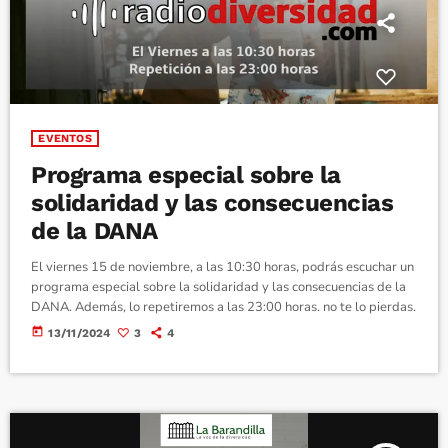
EVENTOS
Programa especial sobre la
solidaridad y las consecuencias
de la DANA
El viernes 15 de noviembre, a las 10:30 horas, podrás escuchar un
programa especial sobre la solidaridad y las consecuencias de la
DANA. Además, lo repetiremos a las 23:00 horas. no te lo pierdas.
today
13/11/2024
3
4