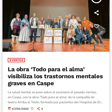
EVENTOS
La obra ‘Todo para el alma’
visibiliza los trastornos mentales
graves en Caspe
La salud mental se puso sobre el escenario el pasado viernes,
en Caspe, con la obra ‘Todo para el alma’ de la compañía de
teatro Arriba el Telón, formada por pacientes del Hospital de Día
Lajman que tienen un trastorno mental grave diagnosticado. En
today
07/02/2025
2