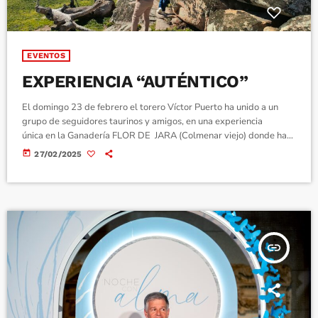
EVENTOS
EXPERIENCIA “AUTÉNTICO”
El domingo 23 de febrero el torero Víctor Puerto ha unido a un
grupo de seguidores taurinos y amigos, en una experiencia
única en la Ganadería FLOR DE JARA (Colmenar viejo) donde ha
impartido una conferencia magistral con su experiencia personal
today
27/02/2025
durante los años que fue un "maestro" triunfador en grandes
plazas de toros. Ha explicado en una charla motivacional las
distintas facetas por las que atraviesa un torero cuando está en la
cumbre de […]
insert_link