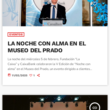
EVENTOS
LA NOCHE CON ALMA EN EL
MUSEO DEL PRADO
La noche del miércoles 5 de febrero, Fundación “La
Caixa” y CaixaBank celebraron la V Edición de “Noche con
alma” en el Museo del Prado, un evento dirigido a clientes
inversores de la entidad cuyo objetivo se centra en el
today
11/02/2025
1
agradecimiento a todos los inversores que, a través de su
solidaridad y sus aportaciones contribuyen cada día a transformar
vidas. Un evento donde se dieron cita numerosas personalidades
de las finanzas, el arte, la solidaridad y el deporte. En […]
insert_link