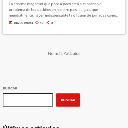
La enorme magnitud que poco a poco está alcanzando el
problema de los suicidios en nuestro país, al igual que
mundialmente, hacen indispensable la difusión de jornadas como
la que un año más organiza la “ASOCIACIÓN LA BARANDILLA”,
today
06/09/2024
10
3
junto con RADIODIVERSIDAD.COM dedicada a la “PREVENCION
DEL SUICIDIO”. Me gustaría colaborar con estas jornadas sobre
“PREVENCION DEL SUICIDIO”, escribiendo sobre un poema y
sobre su adaptación musical. Poema y canción, con un […]
No más Artículos
BUSCAR
BUSCAR