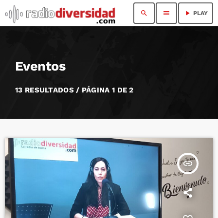
search
menu
play_arrow
PLAY
Eventos
13 RESULTADOS / PÁGINA 1 DE 2
insert_link