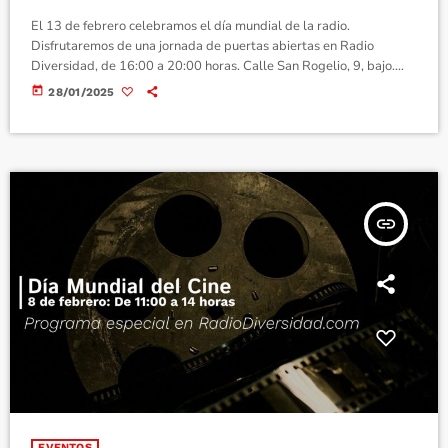
El 13 de febrero celebramos el día mundial de la radio.
Disfrutaremos de una jornada de puertas abiertas en Radio
Diversidad, de 16:00 a 20:00 horas. Calle San Rogelio, 9, bajo.
Madrid.
today
28/01/2025
insert_link
EVENTOS