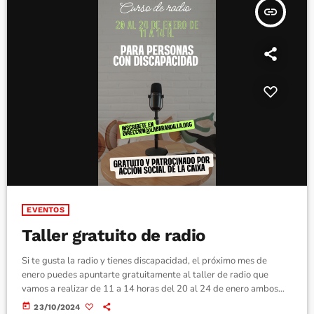
insert_link
EVENTOS
Taller gratuito de radio
Si te gusta la radio y tienes discapacidad, el próximo mes de
enero puedes apuntarte gratuitamente al taller de radio que
vamos a realizar de 11 a 14 horas del 20 al 24 de enero ambos
incluidos. Este taller se impartirá en la sede de
today
23/10/2024