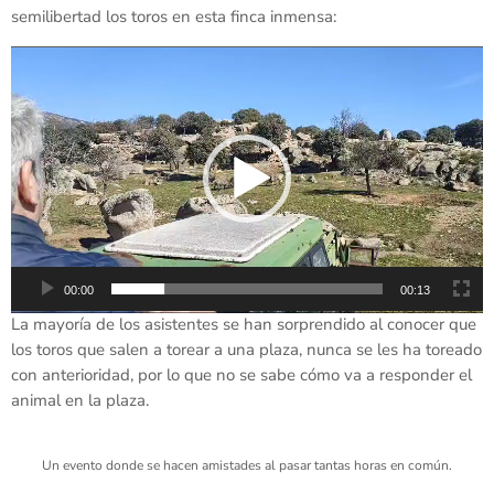
semilibertad los toros en esta finca inmensa:
R
e
p
r
o
d
u
c
t
o
00:00
00:13
r
La mayoría de los asistentes se han sorprendido al conocer que
d
los toros que salen a torear a una plaza, nunca se les ha toreado
e
con anterioridad, por lo que no se sabe cómo va a responder el
v
animal en la plaza.
í
d
e
Un evento donde se hacen amistades al pasar tantas horas en común.
o