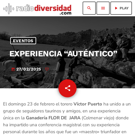
search
menu
play_arrow
PLAY
EVENTOS
EXPERIENCIA “AUTÉNTICO”
27/02/2025
today
share
email
El domingo 23 de febrero el torero
Víctor Puerto
ha unido a un
grupo de seguidores taurinos y amigos, en una experiencia
única en la
Ganadería FLOR DE JARA
(Colmenar viejo) donde
ha impartido una conferencia magistral con su experiencia
personal durante los años que fue un «maestro» triunfador en