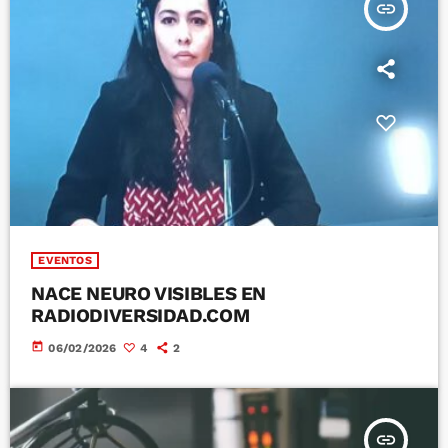
insert_link
EVENTOS
NACE NEURO VISIBLES EN
RADIODIVERSIDAD.COM
today
06/02/2026
4
2
insert_link