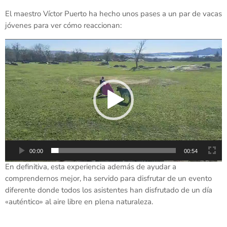
El maestro Víctor Puerto ha hecho unos pases a un par de vacas
jóvenes para ver cómo reaccionan:
R
e
p
r
o
d
u
c
t
o
00:00
00:54
r
En definitiva, esta experiencia además de ayudar a
d
comprendernos mejor, ha servido para disfrutar de un evento
e
diferente donde todos los asistentes han disfrutado de un día
v
«auténtico» al aire libre en plena naturaleza.
í
d