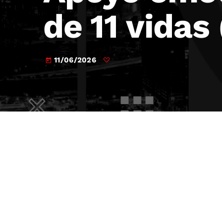
de 11 vidas
11/06/2026
today