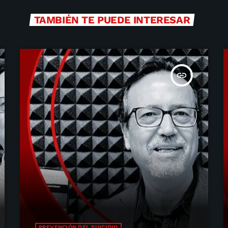
TAMBIÉN TE PUEDE INTERESAR
insert_link
PREVENCIÓN DEL SUICIDIO