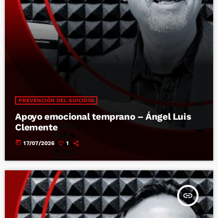
PREVENCIÓN DEL SUICIDIO
Apoyo emocional temprano – Ángel Luis
Clemente
today
17/07/2026
1
insert_link