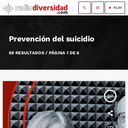
search
menu
play_arrow
PLAY
Prevención del suicidio
69 RESULTADOS / PÁGINA 1 DE 6
insert_link