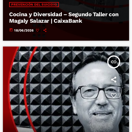
PREVENCIÓN DEL SUICIDIO
Cocina y Diversidad – Segundo Taller con
Magaly Salazar | CaixaBank
today
18/06/2026
insert_link