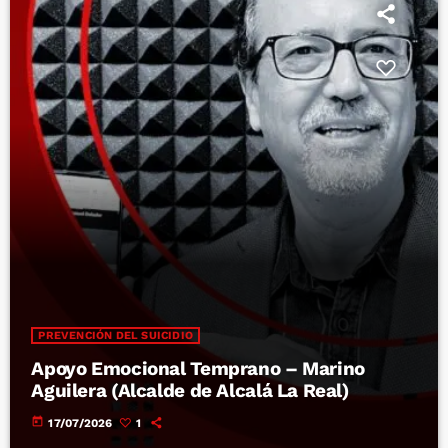
PREVENCIÓN DEL SUICIDIO
Apoyo Emocional Temprano – Marino
Aguilera (Alcalde de Alcalá La Real)
today
17/07/2026
1