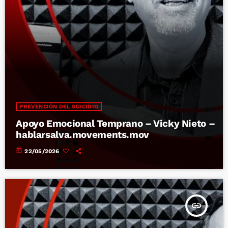
PREVENCIÓN DEL SUICIDIO
Apoyo Emocional Temprano – Vicky Nieto –
hablarsalva.movements.mov
today
22/05/2026
insert_link