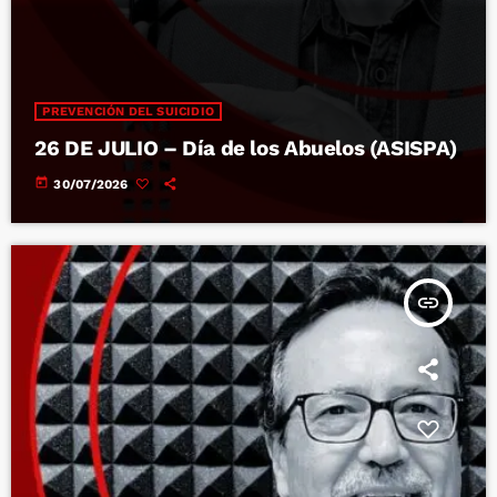
PREVENCIÓN DEL SUICIDIO
26 DE JULIO – Día de los Abuelos (ASISPA)
today
30/07/2026
insert_link