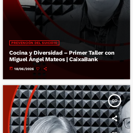
PREVENCIÓN DEL SUICIDIO
Cocina y Diversidad – Primer Taller con
Miguel Ángel Mateos | CaixaBank
today
18/06/2026
insert_link