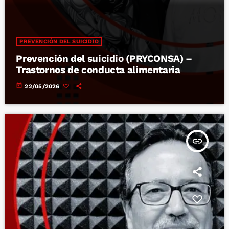
PREVENCIÓN DEL SUICIDIO
Prevención del suicidio (PRYCONSA) –
Trastornos de conducta alimentaria
today
22/05/2026
insert_link