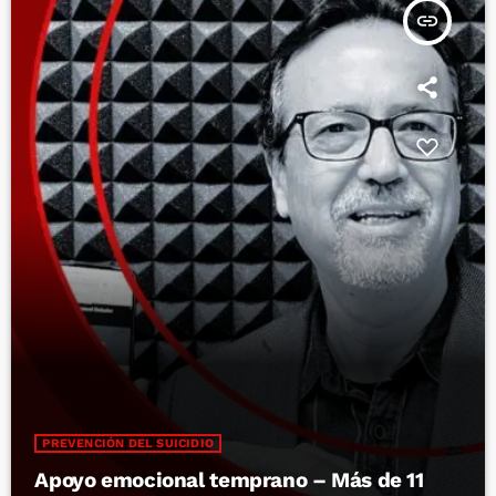
insert_link
PREVENCIÓN DEL SUICIDIO
Apoyo emocional temprano – Más de 11