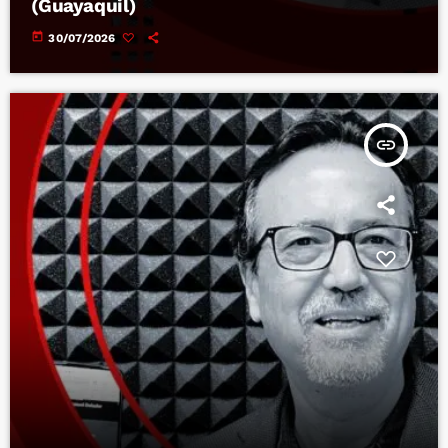
(Guayaquil)
today
30/07/2026
insert_link