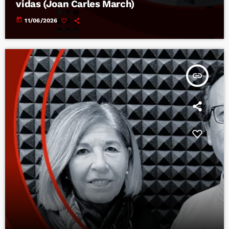
vidas (Joan Carles March)
today
11/06/2026
insert_link