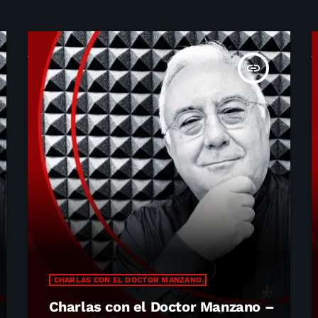
insert_link
CHARLAS CON EL DOCTOR MANZANO
Charlas con el Doctor Manzano –