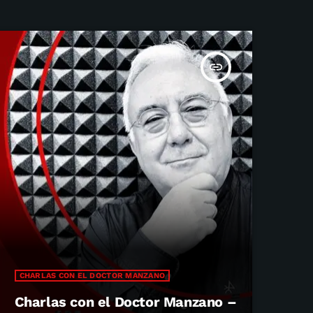
insert_link
CHARLAS CON EL DOCTOR MANZANO
Charlas con el Doctor Manzano –