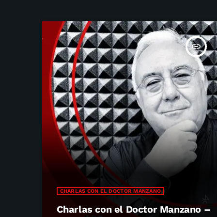
insert_link
CHARLAS CON EL DOCTOR MANZANO
Charlas con el Doctor Manzano –