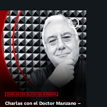
insert_link
CHARLAS CON EL DOCTOR MANZANO
Charlas con el Doctor Manzano –