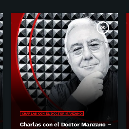
insert_link
CHARLAS CON EL DOCTOR MANZANO
Charlas con el Doctor Manzano –