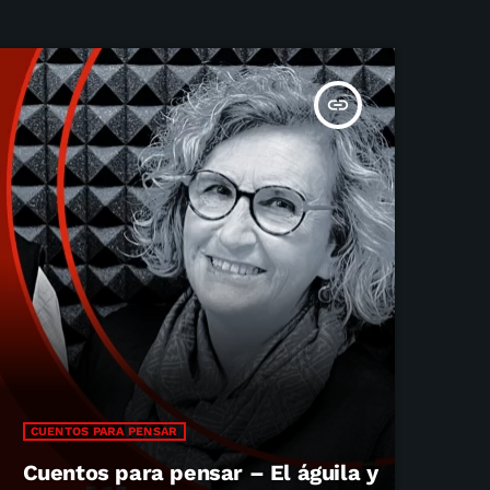
insert_link
CUENTOS PARA PENSAR
Cuentos para pensar – El águila y