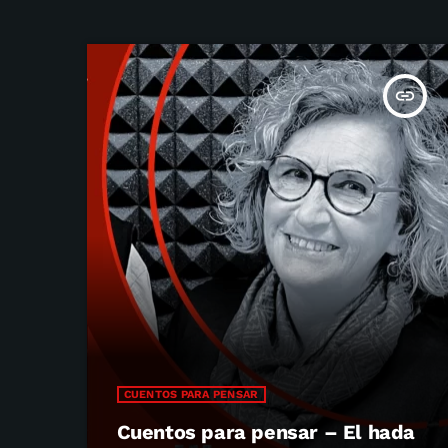
insert_link
CUENTOS PARA PENSAR
Cuentos para pensar – El hada