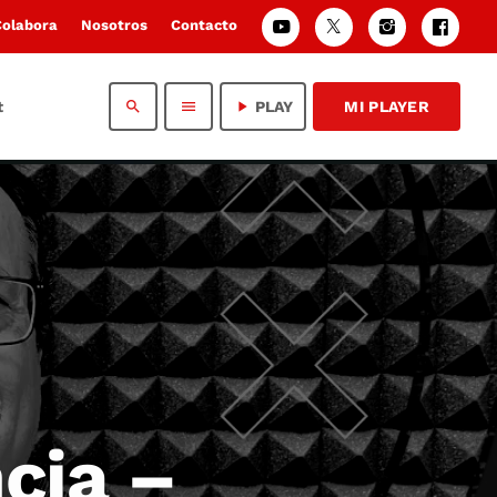
Colabora
Nosotros
Contacto
t
search
menu
play_arrow
PLAY
MI PLAYER
cia –