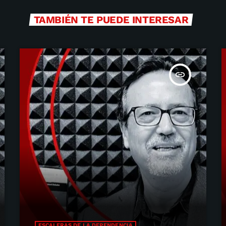
TAMBIÉN TE PUEDE INTERESAR
insert_link
ESCALERAS DE LA DEPENDENCIA