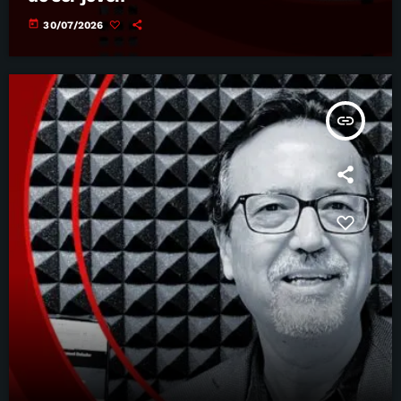
today
30/07/2026
insert_link