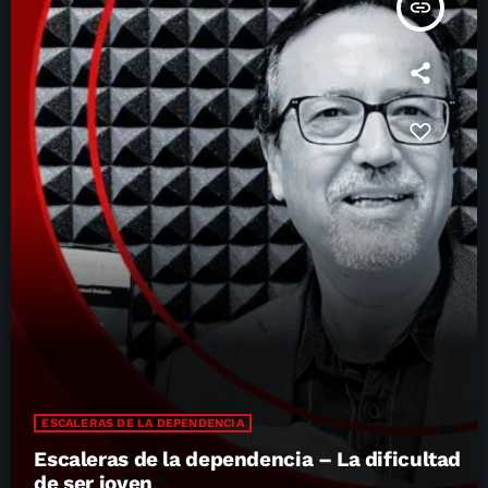
insert_link
ESCALERAS DE LA DEPENDENCIA
Escaleras de la dependencia – La dificultad
de ser joven