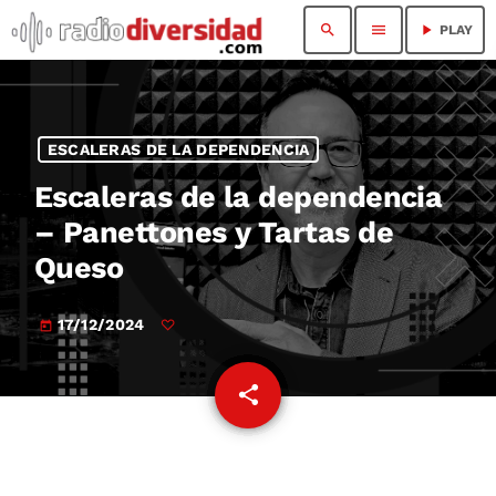
search
menu
play_arrow
PLAY
ESCALERAS DE LA DEPENDENCIA
Escaleras de la dependencia
– Panettones y Tartas de
Queso
17/12/2024
today
share
email