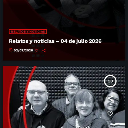
RELATOS Y NOTICIAS
Relatos y noticias – 04 de julio 2026
today
02/07/2026
insert_link