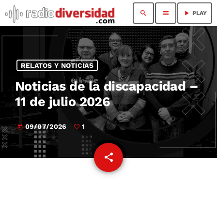
search
menu
play_arrow
PLAY
RELATOS Y NOTICIAS
Noticias de la discapacidad –
11 de julio 2026
09/07/2026
1
today
share
email
1