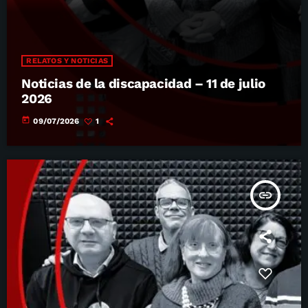
RELATOS Y NOTICIAS
Noticias de la discapacidad – 11 de julio
2026
today
09/07/2026
1
insert_link