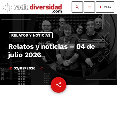
search
menu
play_arrow
PLAY
RELATOS Y NOTICIAS
Relatos y noticias – 04 de
julio 2026
02/07/2026
today
share
email