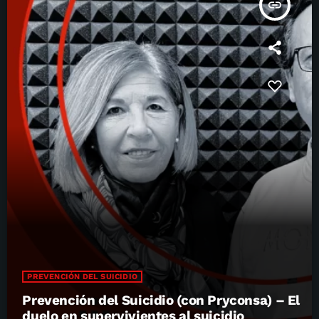
insert_link
PREVENCIÓN DEL SUICIDIO
Prevención del Suicidio (con Pryconsa) – El
duelo en supervivientes al suicidio