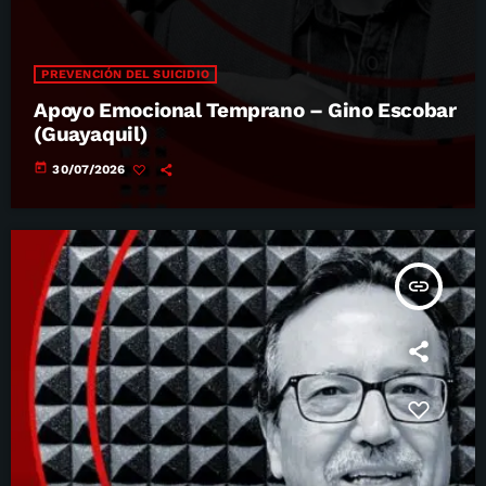
PREVENCIÓN DEL SUICIDIO
Apoyo Emocional Temprano – Gino Escobar
(Guayaquil)
today
30/07/2026
insert_link