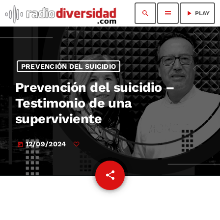
search
menu
play_arrow
PLAY
PREVENCIÓN DEL SUICIDIO
Prevención del suicidio –
Testimonio de una
superviviente
12/09/2024
today
share
email