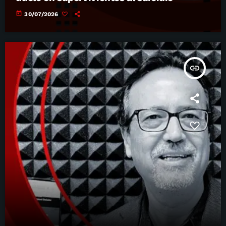
today
30/07/2026
insert_link